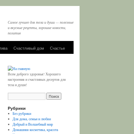
Самое лучшее для тела и души — полезные
и вкусные рецепты, хорошие новости,
позитив
тива
Счастливый дом
Счастье
Всем доброго здоровья! Хорошего
настроения и счастливых десертов для
тела и души!
Рубрики
Без рубрики
Для дома, семьи и любви
Добрый и Волшебный мир
Домашняя косметика, красота