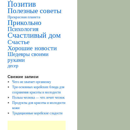
Позитив
Полезные советы
Прекрасная планета
Прикольно
Психология
Счастливый дом
Счастье
Хорошие новости
Шедевры своими
руками
десер
Свежие записи
Чего не хватает организму
Три основных корейских блюда для
сохранения красоты и молодости
Польза чеснока — что лечит чеснок
Продукты для красоты и молодости
кожи
Традиционные корейские сладости