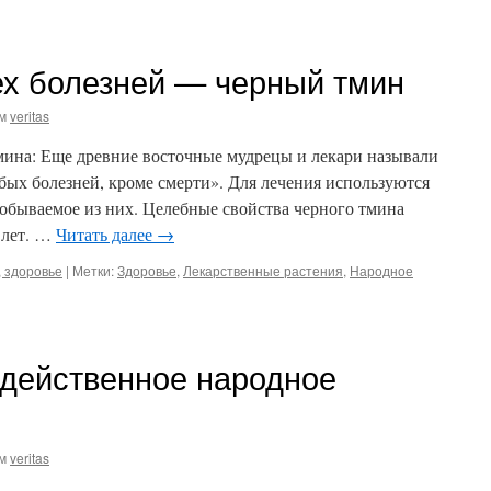
ех болезней — черный тмин
м
veritas
мина: Еще древние восточные мудрецы и лекари называли
бых болезней, кроме смерти». Для лечения используются
добываемое из них. Целебные свойства черного тмина
 лет. …
Читать далее
→
 здоровье
|
Метки:
Здоровье
,
Лекарственные растения
,
Народное
одейственное народное
м
veritas