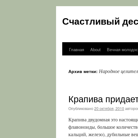
Счастливый дес
Главная
About
Вечная молодос
Перейти
к
Народное целите
Архив метки:
содержимому
Крапива придает
Опубликовано
20 октября, 2010
авторо
Крапива двудомная это настоящ
флавоноиды, большое количеств
кальций, железо), дубильные ве