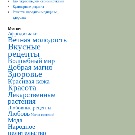
Как украсить дом своими руками
Кулинарные рецепты
Рецепты народной медицины,
здоровье
Метки
Афродизиаки
Вечная молодость
Вкусные
рецепты
Волшебный мир
Добрая магия
Здоровье
Красивая кожа
Красота
Лекарственные
растения
Любовные рецепты
Любовь
Магия растений
Мода
Народное
целительство