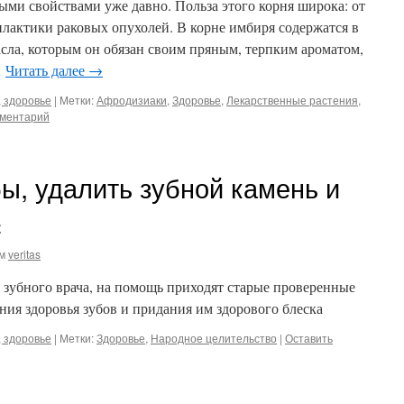
ми свойствами уже давно. Польза этого корня широка: от
лактики раковых опухолей. В корне имбиря содержатся в
сла, которым он обязан своим пряным, терпким ароматом,
…
Читать далее
→
 здоровье
|
Метки:
Афродизиаки
,
Здоровье
,
Лекарственные растения
,
мментарий
бы, удалить зубной камень и
с
м
veritas
 зубного врача, на помощь приходят старые проверенные
ия здоровья зубов и придания им здорового блеска
 здоровье
|
Метки:
Здоровье
,
Народное целительство
|
Оставить