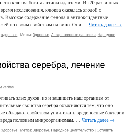
, что клюква богата антиоксидантами. Из 20 различных
 время исследования, клюква оказалась ягодой с
а. Высокое содержание фенола и антиоксидантные
ожей по своим свойствам на вино. Они …
Читать далее
→
 здоровье
|
Метки:
Здоровье
,
Лекарственные растения
,
Народное
ойства серебра, лечение
м
veritas
угивать злых духов, но и защищать наш организм от
ительные свойства серебра объясняются тем, что оно
ые обладают свойством уничтожать вредоносные бактерии
ся вреда полезным микроорганизмам, …
Читать далее
→
 здоровье
|
Метки:
Здоровье
,
Народное целительство
|
Оставить