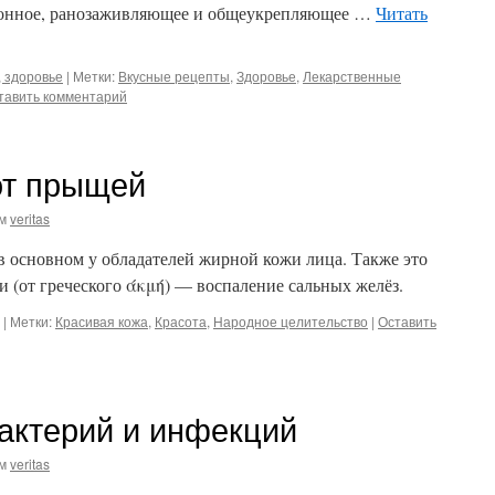
егонное, ранозаживляющее и общеукрепляющее …
Читать
 здоровье
|
Метки:
Вкусные рецепты
,
Здоровье
,
Лекарственные
тавить комментарий
от прыщей
м
veritas
в основном у обладателей жирной кожи лица. Также это
ри (от греческого άκμή) — воспаление сальных желёз.
|
Метки:
Красивая кожа
,
Красота
,
Народное целительство
|
Оставить
актерий и инфекций
м
veritas