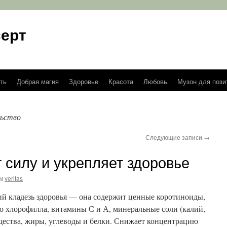
ерт
ть
Добрая магия
Здоровье
Красота
Любовь
Музон для пози
льство
Следующие записи
→
 силу и укрепляет здоровье
м
veritas
ий кладезь здоровья — она содержит ценные коротиноиды,
о хлорофилла, витамины С и А, минеральные соли (калий,
щества, жиры, углеводы и белки. Снижает концентрацию