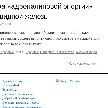
ра «адреналиновой энергии»
видной железы
м
veritas
овления гормонального баланса в организме играет
ее зависит, будете вы оптимистично смотреть на жизнь или
ся ролью вечного нытика.
 здоровье
|
Метки:
Здоровье
,
Народное целительство
|
4 комментария
Следующие записи
→
Кулинарные рецепты
Uncategorized
Без рубрики
Для дома, семьи и любви
Добрый и Волшебный мир
Домашняя косметика, красота
Как украсить дом своими руками