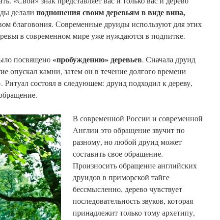
ать. «Свой» знак представляет вас и только вас и дерево
подношения своим деревьям в виде вина,
уиды делали
вом благовония. Современные друиды используют для этих
деревья в современном мире уже нуждаются в подпитке.
«пробуждению» деревьев
было посвящено
. Сначала друид
ие опускал камни, затем он в течение долгого времени
 Ритуал состоял в следующем: друид подходил к дереву,
 обращение.
В современной России и современной
Англии это обращение звучит по
разному, но любой друид может
составить свое обращение.
Произносить обращение английских
друидов в приморской тайге
бессмысленно, дерево чувствует
последовательность звуков, которая
принадлежит только тому архетипу,