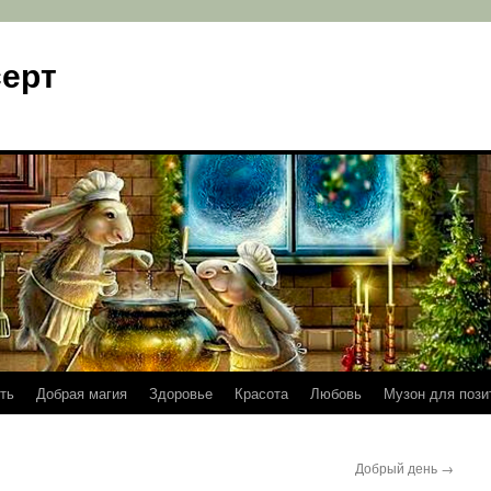
ерт
ть
Добрая магия
Здоровье
Красота
Любовь
Музон для пози
Добрый день
→