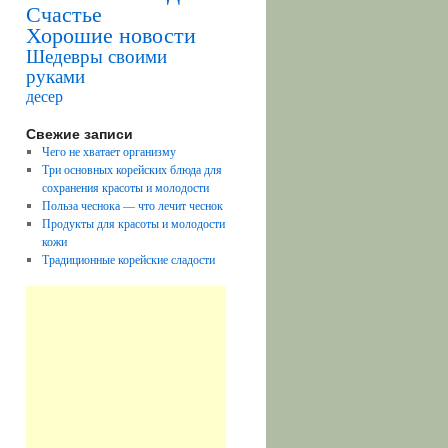
Счастье
Хорошие новости
Шедевры своими
руками
десер
Свежие записи
Чего не хватает организму
Три основных корейских блюда для
сохранения красоты и молодости
Польза чеснока — что лечит чеснок
Продукты для красоты и молодости
кожи
Традиционные корейские сладости