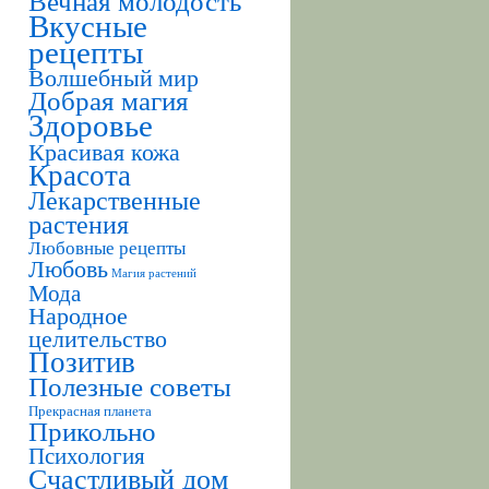
Вечная молодость
Вкусные
рецепты
Волшебный мир
Добрая магия
Здоровье
Красивая кожа
Красота
Лекарственные
растения
Любовные рецепты
Любовь
Магия растений
Мода
Народное
целительство
Позитив
Полезные советы
Прекрасная планета
Прикольно
Психология
Счастливый дом