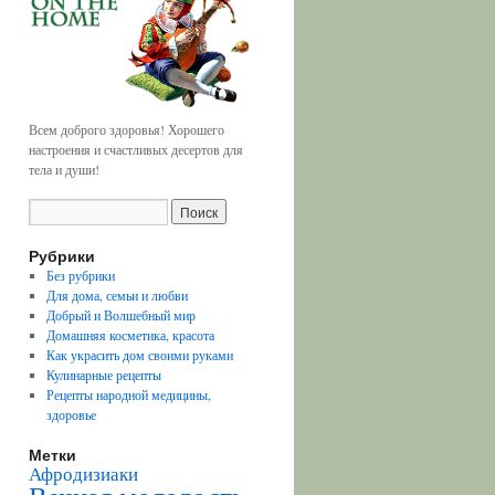
Всем доброго здоровья! Хорошего
настроения и счастливых десертов для
тела и души!
Рубрики
Без рубрики
Для дома, семьи и любви
Добрый и Волшебный мир
Домашняя косметика, красота
Как украсить дом своими руками
Кулинарные рецепты
Рецепты народной медицины,
здоровье
Метки
Афродизиаки