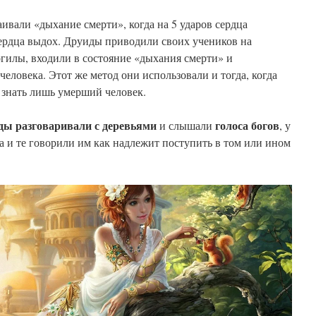
ивали «дыхание смерти», когда на 5 ударов сердца
сердца выдох. Друиды приводили своих учеников на
огилы, входили в состояние «дыхания смерти» и
еловека. Этот же метод они использовали и тогда, когда
знать лишь умерший человек.
ды разговаривали с деревьями
голоса богов
и слышали
, у
 и те говорили им как надлежит поступить в том или ином