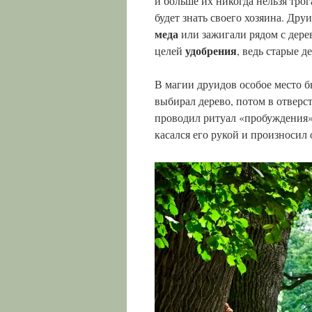
и больше их никогда нельзя трог
будет знать своего хозяина. Др
меда
или зажигали рядом с дере
удобрения
целей
, ведь старые 
В магии друидов особое место 
выбирал дерево, потом в отверст
проводил ритуал «пробуждения».
касался его рукой и произносил