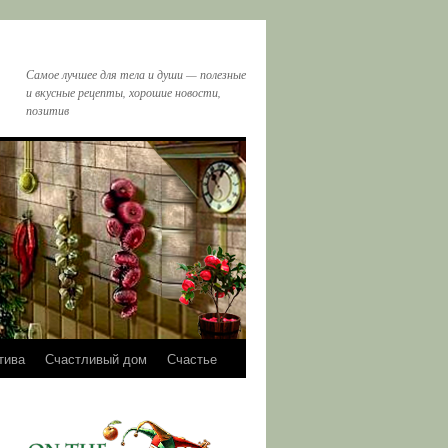
Самое лучшее для тела и души — полезные
и вкусные рецепты, хорошие новости,
позитив
тива
Счастливый дом
Счастье