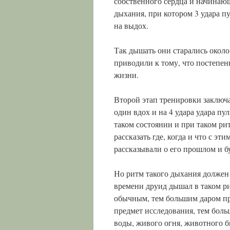
собственного сердца и начинающ
дыхания, при котором 3 удара п
на выдох.
Так дышать они старались около
приводили к тому, что постепе
жизни.
Второй этап тренировки заключа
один вдох и на 4 удара удара п
таком состоянии и при таком ри
рассказать где, когда и что с э
рассказывали о его прошлом и б
Но ритм такого дыхания должен 
времени друид дышал в таком ри
обычным, тем большим даром пр
предмет исследования, тем бол
воды, живого огня, животного б