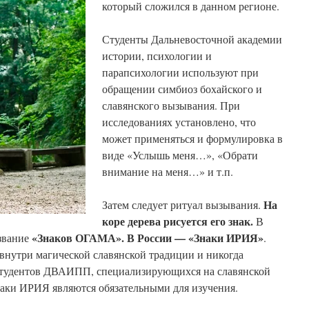
который сложился в данном регионе.
Студенты Дальневосточной академии
истории, психологии и
парапсихологии используют при
обращении симбиоз бохайского и
славянского вызывания. При
исследованиях установлено, что
может применяться и формулировка в
виде «Услышь меня…», «Обрати
внимание на меня…» и т.п.
На
Затем следует ритуал вызывания.
коре дерева рисуется его знак.
В
«Знаков ОГАМА». В России — «Знаки ИРИЯ»
звание
.
внутри магической славянской традиции и никогда
я студентов ДВАИПП, специализирующихся на славянской
наки ИРИЯ являются обязательными для изучения.