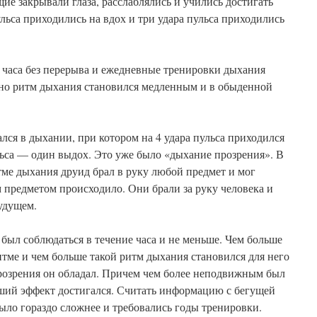
ие закрывали глаза, расслаблялись и учились достигать
ульса приходились на вдох и три удара пульса приходились
 часа без перерыва и ежедневные тренировки дыхания
нно ритм дыхания становился медленным и в обыденной
лся в дыхании, при котором на 4 удара пульса приходился
ульса — один выдох. Это уже было «дыхание прозрения». В
тме дыхания друид брал в руку любой предмет и мог
тим предметом происходило. Они брали за руку человека и
удущем.
был соблюдаться в течение часа и не меньше. Чем больше
тме и чем больше такой ритм дыхания становился для него
озрения он обладал. Причем чем более неподвижным был
ьший эффект достигался. Считать информацию с бегущей
ыло гораздо сложнее и требовались годы тренировки.