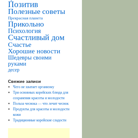
Позитив
Полезные советы
Прекрасная планета
Прикольно
Психология
Счастливый дом
Счастье
Хорошие новости
Шедевры своими
руками
десер
Свежие записи
Чего не хватает организму
Три основных корейских блюда для
сохранения красоты и молодости
Польза чеснока — что лечит чеснок
Продукты для красоты и молодости
кожи
Традиционные корейские сладости