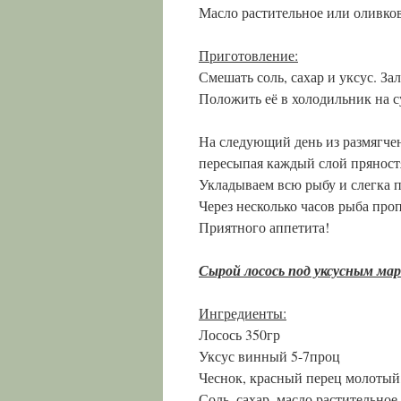
Масло растительное или оливков
Приготовление:
Смешать соль, сахар и уксус. З
Положить её в холодильник на с
На следующий день из размягче
пересыпая каждый слой пряност
Укладываем всю рыбу и слегка п
Через несколько часов рыба про
Приятного аппетита!
Сырой лосось под уксусным ма
Ингредиенты:
Лосось 350гр
Уксус винный 5-7проц
Чеснок, красный перец молотый
Соль, сахар, масло растительное