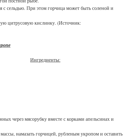
гой постной рыбе.
ся с сельдью. При этом горчица может быть соленой и
ую цитрусовую кислинку. (Источник:
иропе
Ингредиенты:
нных через мясорубку вместе с корками апельсинах и
 массы, намазать горчицей, рубленым укропом и оставить