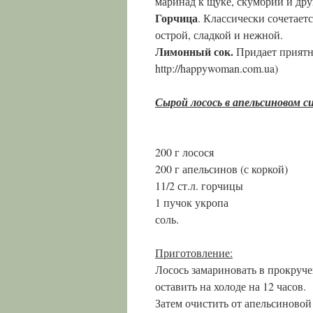
маринад к щуке, скумбрии и дру
Горчица
. Классически сочетает
острой, сладкой и нежной.
Лимонный сок.
Придает приятн
http://happywoman.com.ua)
Сырой лосось в апельсиновом с
200 г лосося
200 г апельсинов (с коркой)
11/2 ст.л. горчицы
1 пучок укропа
соль.
Приготовление:
Лосось замариновать в прокруче
оставить на холоде на 12 часов.
Затем очистить от апельсиновой