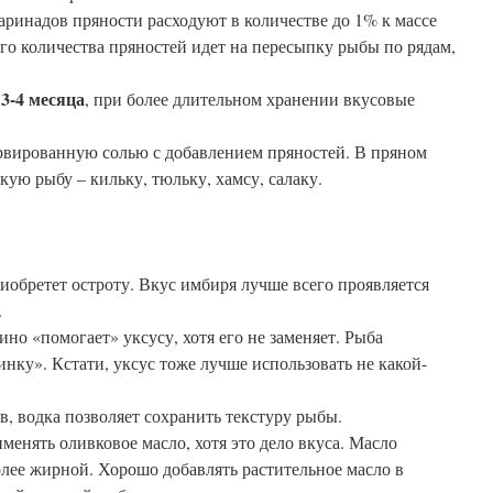
ринадов пряности расходуют в количестве до 1% к массе
о количества пряностей идет на пересыпку рыбы по рядам,
3-4 месяца
, при более длительном хранении вкусовые
рвированную солью с добавлением пряностей. В пряном
лкую рыбу – кильку, тюльку, хамсу, салаку.
иобретет остроту. Вкус имбиря лучше всего проявляется
.
вино «помогает» уксусу, хотя его не заменяет. Рыба
нку». Кстати, уксус тоже лучше использовать не какой-
в, водка позволяет сохранить текстуру рыбы.
енять оливковое масло, хотя это дело вкуса. Масло
более жирной. Хорошо добавлять растительное масло в