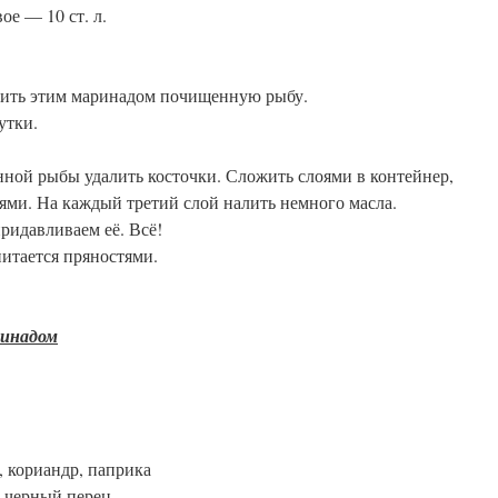
ое — 10 ст. л.
алить этим маринадом почищенную рыбу.
утки.
нной рыбы удалить косточки. Сложить слоями в контейнер,
ями. На каждый третий слой налить немного масла.
ридавливаем её. Всё!
питается пряностями.
ринадом
, кориандр, паприка
, черный перец.