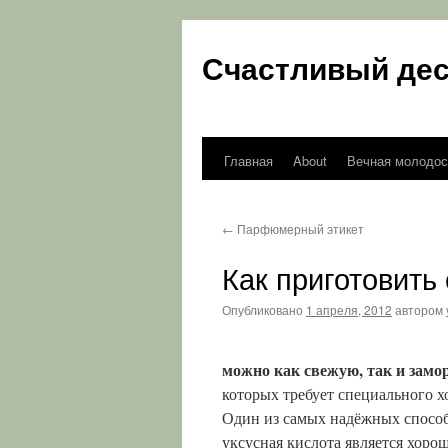
Счастливый дес
Главная
About
Вечная молодос
Перейти
к
←
Парфюмерный этикет
содержимому
Как приготовить
Опубликовано
1 апреля, 2012
автором
можно как свежую, так и зам
которых требует специального 
Один из самых надёжных способо
уксусная кислота является хоро