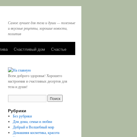
Самое лучшее для тела и души — полезные
и вкусные рецепты, хорошие новости,
позитив
тива
Счастливый дом
Счастье
Всем доброго здоровья! Хорошего
настроения и счастливых десертов для
тела и души!
Рубрики
Без рубрики
Для дома, семьи и любви
Добрый и Волшебный мир
Домашняя косметика, красота