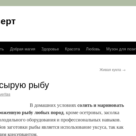
ерт
ть
Добрая магия
Здоровье
Красота
Любовь
Музон для пози
Живая кукла
→
 сырую рыбу
veritas
солить и мариновать
В домашних условиях
ороженную рыбу любых пород
, кроме осетровых, засолка
холодильного оборудования и профессиональных навыков.
в заготовки рыбы является использование уксуса, так как
шим консервантом.