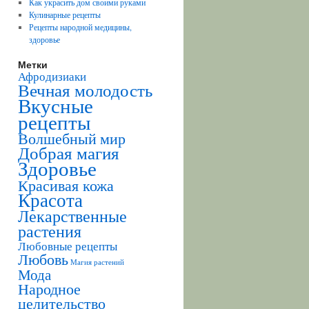
Как украсить дом своими руками
Кулинарные рецепты
Рецепты народной медицины,
здоровье
Метки
Афродизиаки
Вечная молодость
Вкусные
рецепты
Волшебный мир
Добрая магия
Здоровье
Красивая кожа
Красота
Лекарственные
растения
Любовные рецепты
Любовь
Магия растений
Мода
Народное
целительство