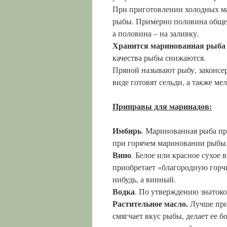
При приготовлении холодных ма
рыбы. Примерно половина общег
а половина – на заливку.
Хранится маринованная рыба 
качества рыбы снижаются.
Пряной называют рыбу, законсе
виде готовят сельди, а также ме
Приправы для маринадов:
Имбирь
. Маринованная рыба пр
при горячем мариновании рыбы
Вино
. Белое или красное сухое 
приобретает «благородную горчи
нибудь, а винный.
Водка
. По утверждению знатоко
Растительное масло.
Лучше прим
смягчает вкус рыбы, делает ее 