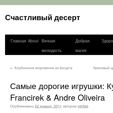
Счастливый десерт
Перейти
Главная
About
Вечная
Добрая
Здоро
к
молодость
магия
содержимому
←
Клубничное мороженое из йогурта
Красивый цв
Самые дорогие игрушки: 
Francirek & Andre Oliveira
Опубликовано
22 января, 2011
автором
veritas