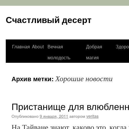
Счастливый десерт
Перейти
Главная
About
Вечная
Добрая
Здоро
к
молодость
магия
содержимому
Хорошие новости
Архив метки:
Пристанище для влюблен
Опубликовано
9 января, 2011
автором
veritas
На Тайване знают, каково это, когд