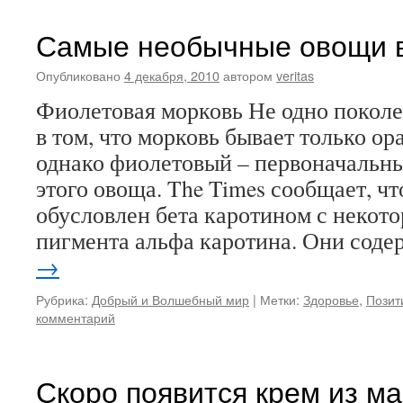
Самые необычные овощи 
Опубликовано
4 декабря, 2010
автором
veritas
Фиолетовая морковь Не одно покол
в том, что морковь бывает только ор
однако фиолетовый – первоначальны
этого овоща. The Times сообщает, ч
обусловлен бета каротином с некот
пигмента альфа каротина. Они сод
→
Рубрика:
Добрый и Волшебный мир
|
Метки:
Здоровье
,
Позит
комментарий
Скоро появится крем из м